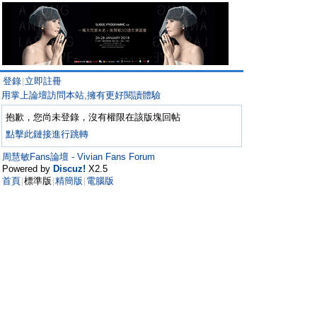
登錄
立即註冊
|
用掌上論壇訪問本站,擁有更好閱讀體驗
抱歉，您尚未登錄，沒有權限在該版塊回帖
點擊此鏈接進行跳轉
周慧敏Fans論壇 - Vivian Fans Forum
Powered by
Discuz!
X2.5
首頁
標準版
精簡版
電腦版
|
|
|