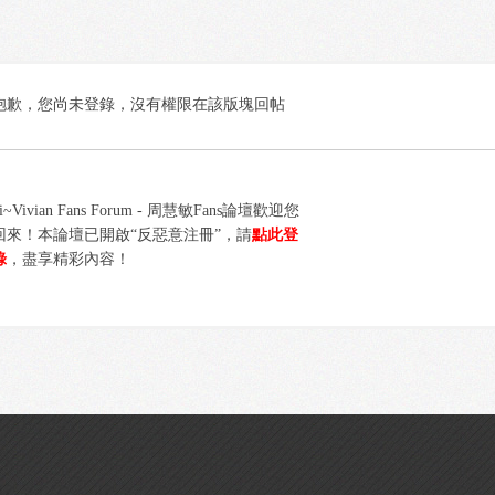
抱歉，您尚未登錄，沒有權限在該版塊回帖
i~Vivian Fans Forum - 周慧敏Fans論壇歡迎您
回來！本論壇已開啟“反惡意注冊”，請
點此登
錄
，盡享精彩內容！