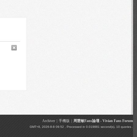
Archiver
|
手機版
|
周慧敏Fans論壇 - Vivian Fans Forum
GMT+8, 2026-8-8 09:52
, Processed in 0.019881 second(s), 10 queries .