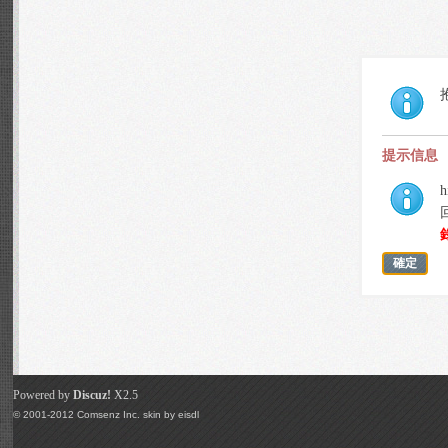
提示信息
h
確定
Powered by
Discuz!
X2.5
© 2001-2012
Comsenz Inc.
skin by
eisdl