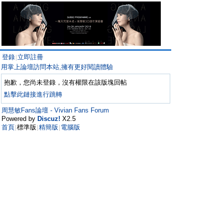
登錄
立即註冊
|
用掌上論壇訪問本站,擁有更好閱讀體驗
抱歉，您尚未登錄，沒有權限在該版塊回帖
點擊此鏈接進行跳轉
周慧敏Fans論壇 - Vivian Fans Forum
Powered by
Discuz!
X2.5
首頁
標準版
精簡版
電腦版
|
|
|