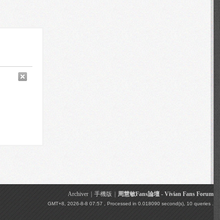
Archiver
|
手機版
|
周慧敏Fans論壇 - Vivian Fans Forum
GMT+8, 2026-8-8 07:57
, Processed in 0.018090 second(s), 10 queries .