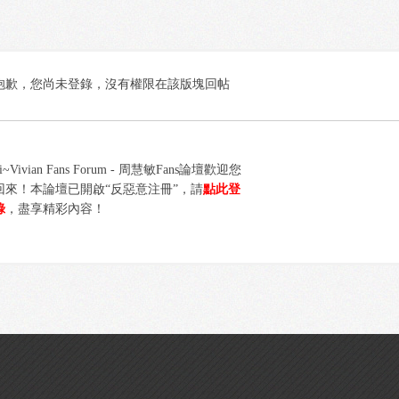
抱歉，您尚未登錄，沒有權限在該版塊回帖
i~Vivian Fans Forum - 周慧敏Fans論壇歡迎您
回來！本論壇已開啟“反惡意注冊”，請
點此登
錄
，盡享精彩內容！