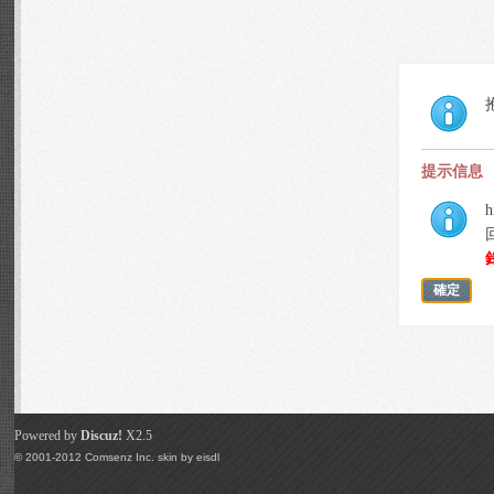
提示信息
h
確定
Powered by
Discuz!
X2.5
© 2001-2012
Comsenz Inc.
skin by
eisdl