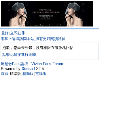
登錄
立即註冊
|
用掌上論壇訪問本站,擁有更好閱讀體驗
抱歉，您尚未登錄，沒有權限在該版塊回帖
點擊此鏈接進行跳轉
周慧敏Fans論壇 - Vivian Fans Forum
Powered by
Discuz!
X2.5
首頁
標準版
精簡版
電腦版
|
|
|