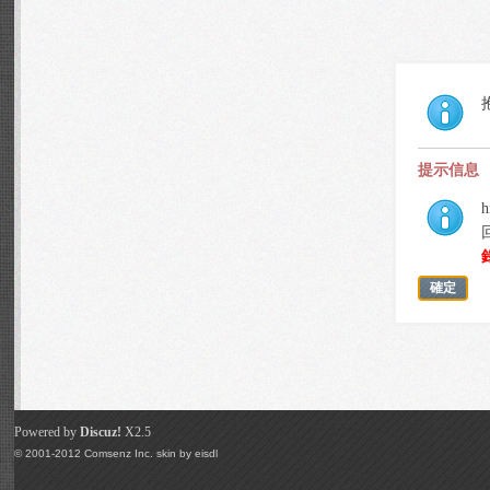
提示信息
h
確定
Powered by
Discuz!
X2.5
© 2001-2012
Comsenz Inc.
skin by
eisdl