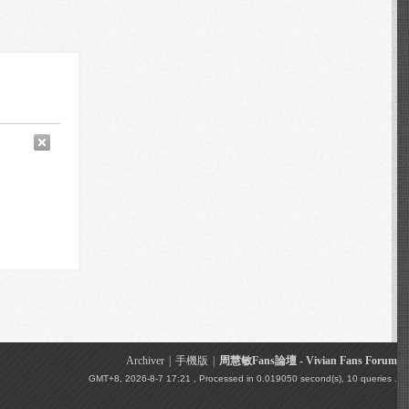
Archiver
|
手機版
|
周慧敏Fans論壇 - Vivian Fans Forum
GMT+8, 2026-8-7 17:21
, Processed in 0.019050 second(s), 10 queries .