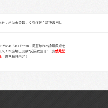
抱歉，您尚未登錄，沒有權限在該版塊回帖
i~Vivian Fans Forum - 周慧敏Fans論壇歡迎您
回來！本論壇已開啟“反惡意注冊”，請
點此登
錄
，盡享精彩內容！