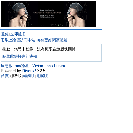
登錄
立即註冊
|
用掌上論壇訪問本站,擁有更好閱讀體驗
抱歉，您尚未登錄，沒有權限在該版塊回帖
點擊此鏈接進行跳轉
周慧敏Fans論壇 - Vivian Fans Forum
Powered by
Discuz!
X2.5
首頁
標準版
精簡版
電腦版
|
|
|