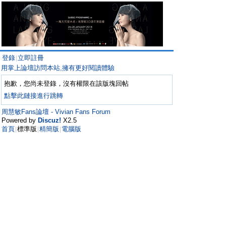
登錄
立即註冊
|
用掌上論壇訪問本站,擁有更好閱讀體驗
抱歉，您尚未登錄，沒有權限在該版塊回帖
點擊此鏈接進行跳轉
周慧敏Fans論壇 - Vivian Fans Forum
Powered by
Discuz!
X2.5
首頁
標準版
精簡版
電腦版
|
|
|