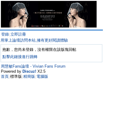
登錄
立即註冊
|
用掌上論壇訪問本站,擁有更好閱讀體驗
抱歉，您尚未登錄，沒有權限在該版塊回帖
點擊此鏈接進行跳轉
周慧敏Fans論壇 - Vivian Fans Forum
Powered by
Discuz!
X2.5
首頁
標準版
精簡版
電腦版
|
|
|