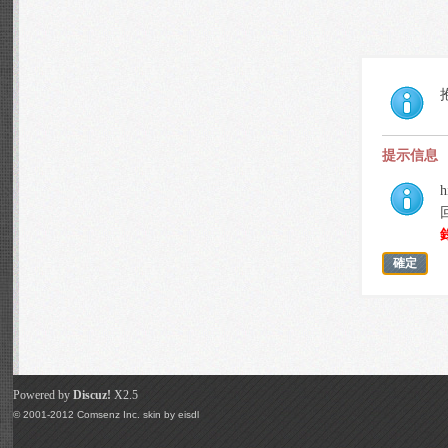
提示信息
h
確定
Powered by
Discuz!
X2.5
© 2001-2012
Comsenz Inc.
skin by
eisdl