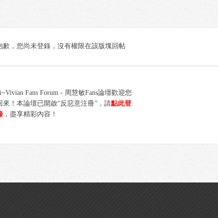
抱歉，您尚未登錄，沒有權限在該版塊回帖
i~Vivian Fans Forum - 周慧敏Fans論壇歡迎您
回來！本論壇已開啟“反惡意注冊”，請
點此登
錄
，盡享精彩內容！