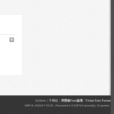
Archiver
|
手機版
|
周慧敏Fans論壇 - Vivian Fans Forum
GMT+8, 2026-8-7 03:25
, Processed in 0.019714 second(s), 10 queries .