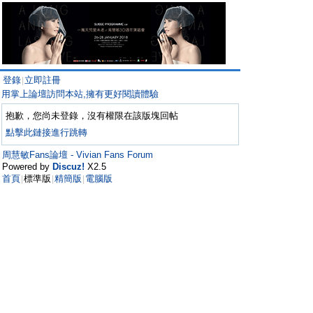
登錄
立即註冊
|
用掌上論壇訪問本站,擁有更好閱讀體驗
抱歉，您尚未登錄，沒有權限在該版塊回帖
點擊此鏈接進行跳轉
周慧敏Fans論壇 - Vivian Fans Forum
Powered by
Discuz!
X2.5
首頁
標準版
精簡版
電腦版
|
|
|