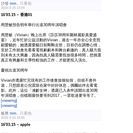
沙發
mm..
只看他
2016-3-15 13:04
16'03.15 ~ 香港01
周慧敏預告明年舉行出道30周年演唱會
周慧敏（Vivian）晚上出席《莎莎38周年圍林麗影真愛盛
宴》，近年忙於公益活動的Vivian，過去一年亦全心全意照
顧愛貓的，她透露愛貓日前剛剛去世，目前仍在調整心情，
至於工作就會先看看電視劇劇本和舞台劇邀約，真人騷方面
則未有太大興趣，因為拍真人騷需要投放很多時間，想挑選
真正有興趣和主導性較強的工作，才能更投入演出。
慶祝出道30周年
Vivian亦透露忙完現有的工作後會放個短假，但就不會外
遊，只想跟老公倪震留在家中好好休息，偶爾結伴去看電
影。此外，這位「凍齡女神」透露已入表申請開出道30周
年演唱會，但檔期最快要等到2017，一眾歌迷要等等了。
[viewimg]
[viewimg]
板凳
mm..
只看他
2016-3-16 10:55
16'03.15 ~ apple