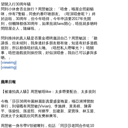
望開入行30周年騷
問到小休會否去旅行？周慧敏說：「唔會，喺屋企照顧貓
咪，仲有7隻貓，同會約番吓啲朋友。（咁演唱會呢？）終
於諗啦，30周年，但今年唔得，今年申請要2017年先開
到，但嗰陣都係30周年，如果批就fans開心，唔批就多啲時
間陪屋企人，隨緣啦。」
問到推掉的真人騷是否重金禮聘邀請自己？周慧敏說：「聽
講係，但未傾到，我身邊好多朋友都有做，知道有好多遊戲
規則，所以都係唔好搞人哋。（唔想私人嘢曝光？）唔關
事，唔想遊戲規則操控我，好似演唱會，我自己可以參與多
啲。」
[viewimg]
[viewimg]
蘋果日報
【被邀拍真人騷】周慧敏唔like：太多嘢要配合、太多規則
今晚「莎莎38周年園林麗影真愛盛宴晚宴」喺亞洲博覽館
舉行，到場嘅有周慧敏(Vivian)、李施嬅、黃美棋、陳霽
平、張燊悦、孫道熙、何猶亨、彭建新、梁寶珠、林玉茵、
四洲太子女戴凱欣同男友樊林爽等。
周慧敏一身吊帶V領裙嚟到，佢話:「同莎莎老闆合作咗10