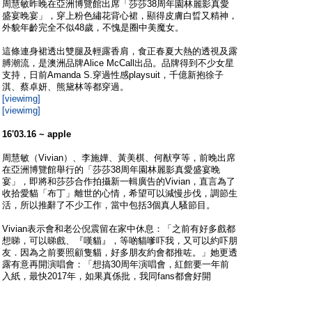
周慧敏昨晚在亞洲博覽館出席「莎莎38周年園林麗影真愛
盛宴晚宴」，穿上粉色繡花背心裙，顯得皮膚白晢又精神，
外貌年齡完全不似48歲，不愧是圈中美魔女。
這條連身裙透出雙腿及輕露香肩，食正春夏大熱的透視及露
膊潮流，是澳洲品牌Alice McCall出品。品牌得到不少女星
支持，日前Amanda S.穿過性感playsuit，千億新抱徐子
淇、蔡卓妍、熊黛林等都穿過。
[viewimg]
[viewimg]
16'03.16 ~ apple
周慧敏（Vivian）、李施嬅、黃美棋、何猷亨等，前晚出席
在亞洲博覽館舉行的「莎莎38周年園林麗影真愛盛宴晚
宴」，即將和莎莎合作拍攝新一輯廣告的Vivian，直言為了
收拾愛貓「布丁」離世的心情，希望可以減慢步伐，調節生
活，所以推辭了不少工作，當中包括3個真人騷節目。
Vivian表示會和老公倪震留在家中休息：「之前有好多戲都
想睇，可以睇戲、『嘆貓』，等啲貓嗲吓我，又可以約吓朋
友．因為之前要照顧隻貓，好多朋友約會都推咗。」她更透
露有意再開演唱會：「想搞30周年演唱會，紅館要一年前
入紙，最快2017年，如果真係批，我同fans都會好開
心。」
[viewimg]