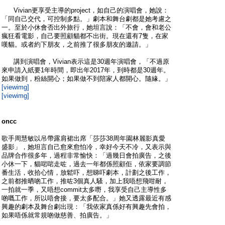
Vivian更享受主導的project，如自己的演唱會，她說：
「同自己交代，可控制多點。」劇本和舞台劇都是她考慮之
一。至於小休會否出外旅行，她坦言說：「不會，會和老公
瘋狂看電影，自己要照顧貓都不出街。現在還有7隻，在家
嘆貓。或者約下朋友，之前推了很多朋友的邀請。」
講到演唱會，Vivian表示這是30週年演唱會，「不過原
來申請入紙要1年時間，即出年2017年，到時都是30週年。
如果做到，粉絲開心；如果做不到陪家人都開心。隨緣。」
[viewimg]
[viewimg]
oncc
歌手周慧敏以吊帶露肩裙出席「莎莎38周年園林麗影真愛
盛影」，她坦言自己愈來愈怕冷，幸好今天不冷，又表示與
品牌合作很多年，過程非常愉快：「過幾日會拍廣告，之後
小休一下，貓啱啱走咗，過去一年都係照顧佢，依家要調節
番生活，收拾心情，放鬆吓，想睇吓劇本，計劃之後工作，
之前都推晒啲工作，推咗3個真人騷，加上我唔想飛咁耐，
一拍就一季，又唔想commit太多嘢，我享受自己主導性多
啲嘅工作，所以唔會接，要太多配合。」她又透露最近有感
興趣的劇本及舞台劇出現：「我依家真係好有興趣先會拍，
如果唔係就常規啲做慈善、拍廣告。」