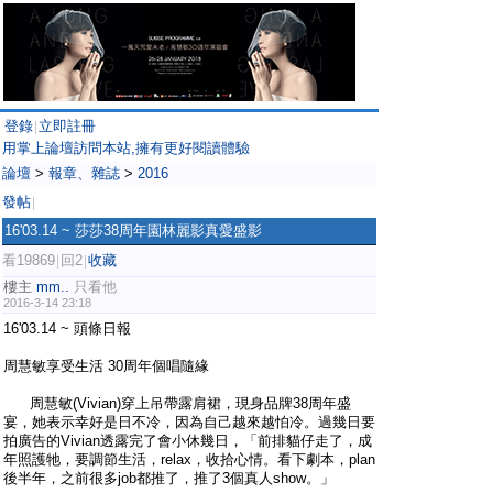
登錄
立即註冊
|
用掌上論壇訪問本站,擁有更好閱讀體驗
論壇
>
報章、雜誌
>
2016
發帖
|
16'03.14 ~ 莎莎38周年園林麗影真愛盛影
看19869
回2
收藏
|
|
樓主
mm..
只看他
2016-3-14 23:18
16'03.14 ~ 頭條日報
周慧敏享受生活 30周年個唱隨緣
周慧敏(Vivian)穿上吊帶露肩裙，現身品牌38周年盛
宴，她表示幸好是日不冷，因為自己越來越怕冷。過幾日要
拍廣告的Vivian透露完了會小休幾日，「前排貓仔走了，成
年照護牠，要調節生活，relax，收拾心情。看下劇本，plan
後半年，之前很多job都推了，推了3個真人show。」