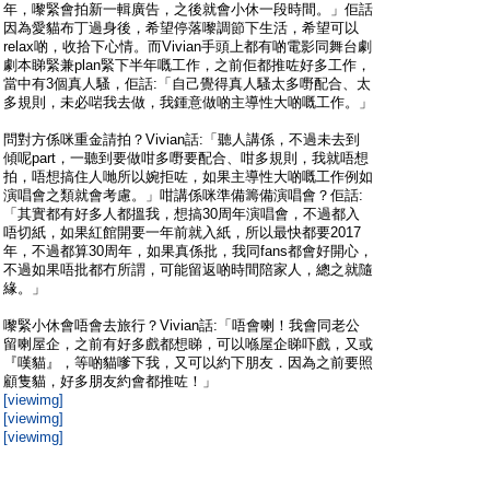
年，嚟緊會拍新一輯廣告，之後就會小休一段時間。」佢話
因為愛貓布丁過身後，希望停落嚟調節下生活，希望可以
relax啲，收拾下心情。而Vivian手頭上都有啲電影同舞台劇
劇本睇緊兼plan緊下半年嘅工作，之前佢都推咗好多工作，
當中有3個真人騷，佢話:「自己覺得真人騷太多嘢配合、太
多規則，未必啱我去做，我鍾意做啲主導性大啲嘅工作。」
問對方係咪重金請拍？Vivian話:「聽人講係，不過未去到
傾呢part，一聽到要做咁多嘢要配合、咁多規則，我就唔想
拍，唔想搞住人哋所以婉拒咗，如果主導性大啲嘅工作例如
演唱會之類就會考慮。」咁講係咪準備籌備演唱會？佢話:
「其實都有好多人都搵我，想搞30周年演唱會，不過都入
唔切紙，如果紅館開要一年前就入紙，所以最快都要2017
年，不過都算30周年，如果真係批，我同fans都會好開心，
不過如果唔批都冇所謂，可能留返啲時間陪家人，總之就隨
緣。」
嚟緊小休會唔會去旅行？Vivian話:「唔會喇！我會同老公
留喇屋企，之前有好多戲都想睇，可以喺屋企睇吓戲，又或
『嘆貓』，等啲貓嗲下我，又可以約下朋友．因為之前要照
顧隻貓，好多朋友約會都推咗！」
[viewimg]
[viewimg]
[viewimg]