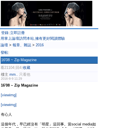
登錄
立即註冊
|
用掌上論壇訪問本站,擁有更好閱讀體驗
論壇
>
報章、雜誌
>
2016
發帖
|
16'08 ~ Zip Magazine
看21104
回4
收藏
|
|
樓主
mm..
只看他
2016-8-9 11:29
16'08 ~ Zip Magazine
[viewimg]
[viewimg]
有心人
這個年代，早已經沒有「明星」這回事。當social media如