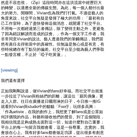
然是不容忽視，《Zip》這段時間亦在這洪流當中經歷巨大
的轉變，以適應全新的傳媒生態。為此，每一個人都付出最
大的努力。閒聊間，Vivian也為我們打打氣。不過從藝人的
角度來說，社交平台無疑是發揮了極大的功用：「最初有自
己工作室時，為了盡快發佈這個消息，就開通了社交平台。
不用每一次都經過第三者傳話，除了變得主動之外，更避免
了因為錯誤解讀而造成的誤會。」作為一個文字工作者，我
非常同意Vivian的說法。藝人透過我們的筆觸傳話，我們當
然有責任去捍衛當中的真確性。但無論是無心或是有意，有
些時候總存有丁點兒的偏差。社交平台至少能為藝人們爭取
一點發言權，不止於「啞子吃黃蓮」。
[viewimg]
我們還有選擇
正如我剛剛說道，做Vivian的fans好幸福。而社交平台就進
一步拉近了Vivian與粉絲們的距離，讓這位「親民偶像」更
走入人群。往日在廣播道日曬雨淋的日子，今日推一推IG
就看到Vivian與studio中的貓貓「Foo仔」玩得多高興：
「作為artiste，在我的創作上，我想更了解fans或是公眾如
何評價我的作品，聆聽和接收他們的聲音。到了這個階段，
我相信我是足夠成熟去面對這一切，知道什麼對自己重要；
平台上的每一句留言我都會看，這是一份尊重。忠實的，我
會放在心上。我有好多fans都會做足功課，提出很多有創意