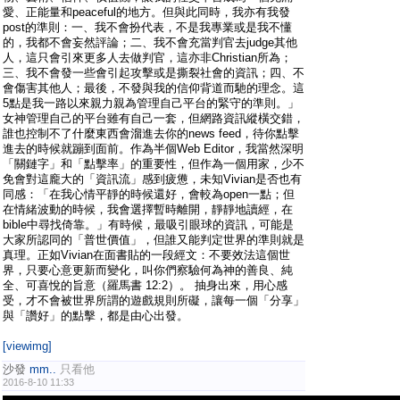
愛、正能量和peaceful的地方。但與此同時，我亦有我發
post的準則：一、我不會扮代表，不是我專業或是我不懂
的，我都不會妄然評論；二、我不會充當判官去judge其他
人，這只會引來更多人去做判官，這亦非Christian所為；
三、我不會發一些會引起攻擊或是撕裂社會的資訊；四、不
會傷害其他人；最後，不發與我的信仰背道而馳的理念。這
5點是我一路以來親力親為管理自己平台的緊守的準則。」
女神管理自己的平台雖有自己一套，但網路資訊縱橫交錯，
誰也控制不了什麼東西會溜進去你的news feed，待你點擊
進去的時候就蹦到面前。作為半個Web Editor，我當然深明
「關鏈字」和「點擊率」的重要性，但作為一個用家，少不
免會對這龐大的「資訊流」感到疲憊，未知Vivian是否也有
同感：「在我心情平靜的時候還好，會較為open一點；但
在情緒波動的時候，我會選擇暫時離開，靜靜地讀經，在
bible中尋找倚靠。」有時候，最吸引眼球的資訊，可能是
大家所認同的「普世價值」，但誰又能判定世界的準則就是
真理。正如Vivian在面書貼的一段經文：不要效法這個世
界，只要心意更新而變化，叫你們察驗何為神的善良、純
全、可喜悅的旨意（羅馬書 12:2）。 抽身出來，用心感
受，才不會被世界所謂的遊戲規則所礙，讓每一個「分享」
與「讚好」的點擊，都是由心出發。
[viewimg]
沙發
mm..
只看他
2016-8-10 11:33