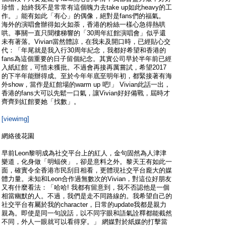
珍惜，始終我不是常常有這個魄力去take up如此heavy的工
作。」能有如此「有心」的偶像，絕對是fans們的福氣。
海外的演唱會辦得如火如荼，香港的粉絲一樣心急得熱哄
哄。事關一直只聞樓梯響的「30周年紅館演唱會」似乎還
未有著落。Vivian當然體諒，在我未及開口時，已經貼心交
代：「年尾就是我入行30周年紀念，我都好希望和香港的
fans為這個重要的日子留個紀念。其實公司早於半年前已經
入紙紅館，可惜未獲批。不過會再接再厲嘗試，希望2017
的下半年能辦得成。至於今年年底至明年初，都緊接著有海
外show，當作是紅館場的warm up 吧!」 Vivian此話一出，
香港的fans大可以先鬆一口氣，讓Vivian好好備戰，屆時才
齊齊到紅館要她「找數」。
[viewimg]
網絡後花園
早前Leon黎明成為社交平台上的紅人，金句固然為人津津
樂道，化身做「明蝠俠」，卻是意料之外。黎天王有如此一
面，確實令全香港市民刮目相看，更體現社交平台龐大的媒
體力量。未知和Leon合作過無數次的Vivian，對這位好朋友
又有什麼看法：「哈哈! 我都有留意到，我不否認他是一個
相當幽默的人。不過，我們是走不同路線的。我希望自己的
社交平台有屬於我的character，日常的update我都是親力
親為。即使是同一句說話，以不同字眼和語氣詮釋都能截然
不同，外人一眼就可以看得穿。」 網媒對於紙媒的打擊當