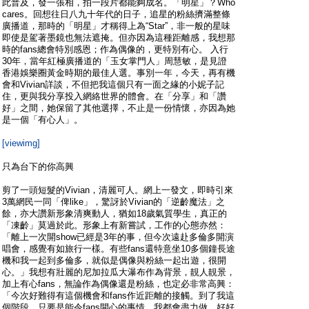
此普及，發一張相，拍一段片都能夠成名。「明星」？Who
cares。回想往日八九十年代的日子，追星的粉絲擠滿整條
廣播道，那時的「明星」才稱得上為“Star”，非一般的星味
即使是駕著墨鏡也無法遮掩。但亦因為這種距離感，我想那
時的fans總會特別感恩；作為偶像的，更特別有心。 入行
30年，當年紅極廣播道的「玉女掌門人」周慧敏，是見證
香港娛樂圈黃金時期的最佳人選。事別一年，今天，再有機
會和Vivian詳談，不但把我這個只有一面之緣的小妮子記
住，更與我分享投入網絡世界的體會。在「分享」和「讚
好」之間，她保留了其他選擇，不止是一份情懷，亦因為她
是一個「有心人」。
[viewimg]
只為台下的你高興
剪了一頭短髮的Vivian，清麗可人。網上一發文，即時引來
3萬網民一同「俾like」，驚訝於Vivian的「逆齡魔法」之
餘，亦大讚新形象清爽動人，猶如18歲氣質學生，真正的
「凍齡」莫過於此。形象上有新嘗試，工作的心態亦然：
「離上一次開show已經是3年的事，但今次遠赴多倫多開演
唱會，感覺有如旅行一樣。有些fans還特意坐10多個鐘長途
機和我一起到多倫多，就似是偶像與粉絲一起出遊，很開
心。」我想有壯麗的尼加拉瓜大瀑布作為背景，靚人靚景，
加上有心fans，無論作為偶像還是粉絲，也定必非常高興：
「今次好難得有這個機會和fans作近距離的接觸。到了我這
個階段，只要是能令fans開心的事情，我都會盡力做，好好