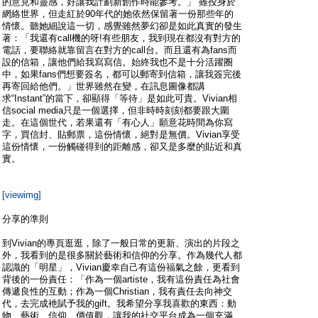
的意見和靈感，好讓我計劃新創作時能參考。」 雖投身於
網絡世界，但走紅於90年代的她依然保留著一份那些年的
情懷。聽她細說這一切，感覺雖然夢幻卻是如此真實的發生
著：「我還有call機的呀!有些朋友，我到現在都沒有對方的
電話，要聯絡就靠留言在對方的call台。而且還有為fans而
設的信箱，讓他們給我寫寫信。始終我也不是十分活躍圈
中，如果fans們想要簽名，都可以郵寄到信箱，讓我簽完後
再寄回給他們。」世界雖然在變，在訊息圖像都講
求“Instant”的當下，卻顯得「等待」是如此可貴。Vivian相
信social media只是一個選擇，但非時時刻刻都要跟大圍
走。在這個世代，若果還有「有心人」願意花時間為你寫
字，買信封、貼郵票，這份情懷，絕對是無價。Vivian享受
這份情懷，一份觸碰得到的距離感，卻又是多麼的貼近和真
實。
[viewimg]
分享的準則
到Vivian的專頁逛逛，除了一般日常的更新、演出的片段之
外，我看到的是很多關於藝術和信仰的分享。作為幾代人都
認識的「明星」，Vivian慶幸自己有這份福氣之餘，更看到
背後的一份責任：「作為一個artiste，我有這份責任為社會
傳遞良性的互動；作為一個Christian，我有責任去向神交
代，去完成衪賦予我的gift。我希望分享我喜歡的東西：動
物、藝術、信仰、價值觀，讓我的社交平台成為一個充滿