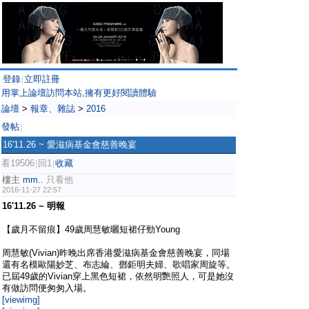
登錄
立即註冊
|
用掌上論壇訪問本站,擁有更好閱讀體驗
論壇
>
報章、雜誌
>
2016
發帖
|
16'11.26 ~ 愛滋病基金會慈善晚宴
看19506
回1
收藏
|
|
樓主
mm..
只看他
2016-11-27 22:57
16'11.26 ~ 明報
【歲月不留痕】49歲周慧敏曬短裙仔勁Young
周慧敏(Vivian)昨晚出席香港愛滋病基金會慈善晚宴，同場
還有名模歐陽妙芝、布志綸、鄧鉅明夫婦、歌唱家周旋等。
已屆49歲的Vivian穿上黑色短裙，依然明艷照人，可是她沒
有做訪問便匆匆入場。
[viewimg]