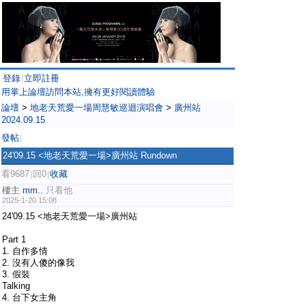
登錄
立即註冊
|
用掌上論壇訪問本站,擁有更好閱讀體驗
論壇
>
地老天荒愛一場周慧敏巡迴演唱會
>
廣州站
2024.09.15
發帖
|
24'09.15 <地老天荒愛一場>廣州站 Rundown
看9687
回0
收藏
|
|
樓主
mm..
只看他
2025-1-20 15:08
24'09.15 <地老天荒愛一場>廣州站
Part 1
1. 自作多情
2. 沒有人傻的像我
3. 假裝
Talking
4. 台下女主角