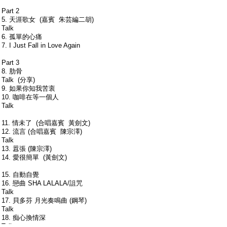
Part 2
5. 天涯歌女 (嘉賓 朱芸編二胡)
Talk
6. 孤單的心痛
7. I Just Fall in Love Again
Part 3
8. 肋骨
Talk (分享)
9. 如果你知我苦衷
10. 咖啡在等一個人
Talk
11. 情未了 (合唱嘉賓 黃劍文)
12. 流言 (合唱嘉賓 陳宗澤)
Talk
13. 囂張 (陳宗澤)
14. 愛很簡單 (黃劍文)
15. 自動自覺
16. 戀曲 SHA LALALA/詛咒
Talk
17. 貝多芬 月光奏鳴曲 (鋼琴)
Talk
18. 痴心換情深
Talk