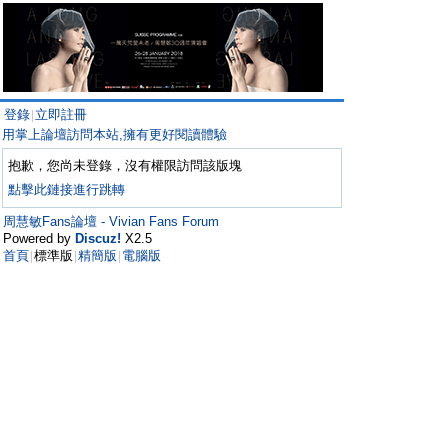
登錄
立即註冊
|
用掌上論壇訪問本站,擁有更好閱讀體驗
抱歉，您尚未登錄，沒有權限訪問該版塊
點擊此鏈接進行跳轉
周慧敏Fans論壇 - Vivian Fans Forum
Powered by
Discuz!
X2.5
首頁
標準版
精簡版
電腦版
|
|
|