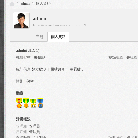
admin
個人資料
admin
https://vivianchowasia.com/forum/?1
Vi
›
›
主題
個人資料
admin
(UID: 1)
郵箱狀態
未驗證
視頻認證
未認證
統計信息
好友數 0
|
回帖數 0
|
主題數 0
性別
保密
via
勳章
活躍概況
管理組
管理員
用戶組
管理員
在線時間
48 小時
註冊時間
2012-9-