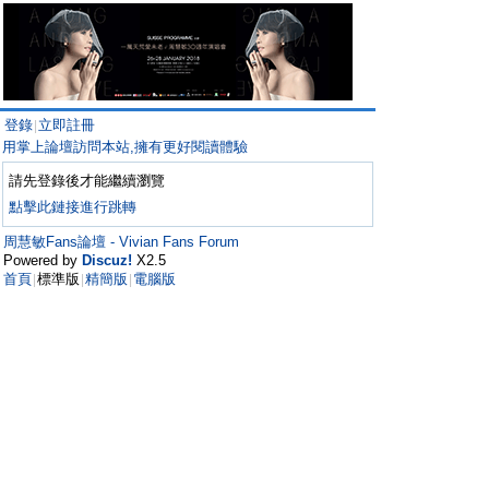
登錄
立即註冊
|
用掌上論壇訪問本站,擁有更好閱讀體驗
請先登錄後才能繼續瀏覽
點擊此鏈接進行跳轉
周慧敏Fans論壇 - Vivian Fans Forum
Powered by
Discuz!
X2.5
首頁
標準版
精簡版
電腦版
|
|
|