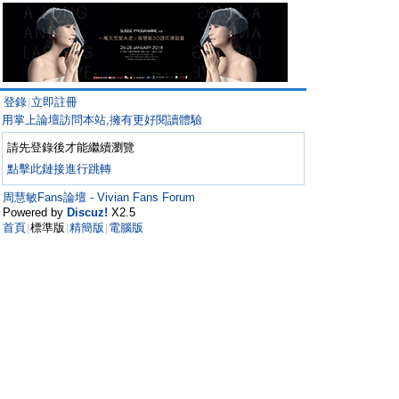
登錄
立即註冊
|
用掌上論壇訪問本站,擁有更好閱讀體驗
請先登錄後才能繼續瀏覽
點擊此鏈接進行跳轉
周慧敏Fans論壇 - Vivian Fans Forum
Powered by
Discuz!
X2.5
首頁
標準版
精簡版
電腦版
|
|
|