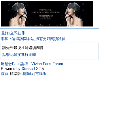
登錄
立即註冊
|
用掌上論壇訪問本站,擁有更好閱讀體驗
請先登錄後才能繼續瀏覽
點擊此鏈接進行跳轉
周慧敏Fans論壇 - Vivian Fans Forum
Powered by
Discuz!
X2.5
首頁
標準版
精簡版
電腦版
|
|
|