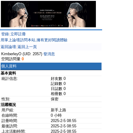
登錄
立即註冊
|
用掌上論壇訪問本站,擁有更好閱讀體驗
返回論壇
返回上一頁
|
KimberleyO (UID: 2057)
發消息
空間訪問量
0
個人資料
基本資料
統計信息:
好友數 0
記錄數 0
日誌數 0
相冊數 0
性別:
保密
活躍概況
用戶組:
新手上路
在線時間:
0 小時
註冊時間:
2025-2-5 08:55
最後訪問:
2025-2-5 08:55
上次活動時間:
2025-2-5 08:55