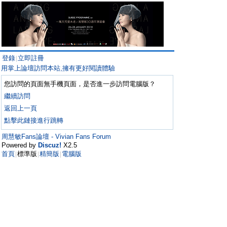
登錄
立即註冊
|
用掌上論壇訪問本站,擁有更好閱讀體驗
您訪問的頁面無手機頁面，是否進一步訪問電腦版？
繼續訪問
返回上一頁
點擊此鏈接進行跳轉
周慧敏Fans論壇 - Vivian Fans Forum
Powered by
Discuz!
X2.5
首頁
標準版
精簡版
電腦版
|
|
|