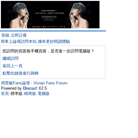
登錄
立即註冊
|
用掌上論壇訪問本站,擁有更好閱讀體驗
您訪問的頁面無手機頁面，是否進一步訪問電腦版？
繼續訪問
返回上一頁
點擊此鏈接進行跳轉
周慧敏Fans論壇 - Vivian Fans Forum
Powered by
Discuz!
X2.5
首頁
標準版
精簡版
電腦版
|
|
|