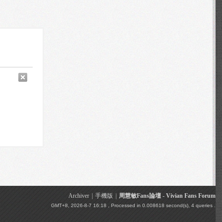
Archiver
|
手機版
|
周慧敏Fans論壇 - Vivian Fans Forum
GMT+8, 2026-8-7 16:18
, Processed in 0.008618 second(s), 4 queries .