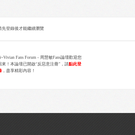
請先登錄後才能繼續瀏覽
i~Vivian Fans Forum - 周慧敏Fans論壇歡迎您
回來！本論壇已開啟“反惡意注冊”，請
點此登
錄
，盡享精彩內容！