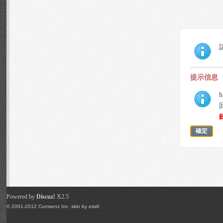
提示信息
h
確定
Powered by
Discuz!
X2.5
© 2001-2012
Comsenz Inc.
skin by
eisdl