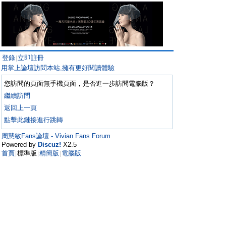
登錄
立即註冊
|
用掌上論壇訪問本站,擁有更好閱讀體驗
您訪問的頁面無手機頁面，是否進一步訪問電腦版？
繼續訪問
返回上一頁
點擊此鏈接進行跳轉
周慧敏Fans論壇 - Vivian Fans Forum
Powered by
Discuz!
X2.5
首頁
標準版
精簡版
電腦版
|
|
|