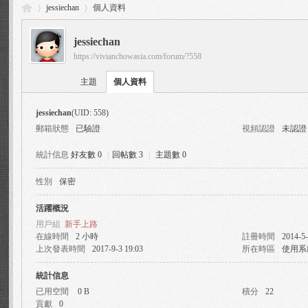
jessiechan
個人資料
jessiechan
https://vivianchowasia.com/forum/?558
Vi
›
›
主題
個人資料
jessiechan
(UID: 558)
郵箱狀態
已驗證
視頻認證
未認證
統計信息
好友數 0
|
回帖數 3
|
主題數 0
性別
保密
via
活躍概況
用戶組
新手上路
在線時間
2 小時
註冊時間
2014-5-
上次發表時間
2017-9-3 19:03
所在時區
使用系
統計信息
已用空間
0 B
積分
22
貢獻
0