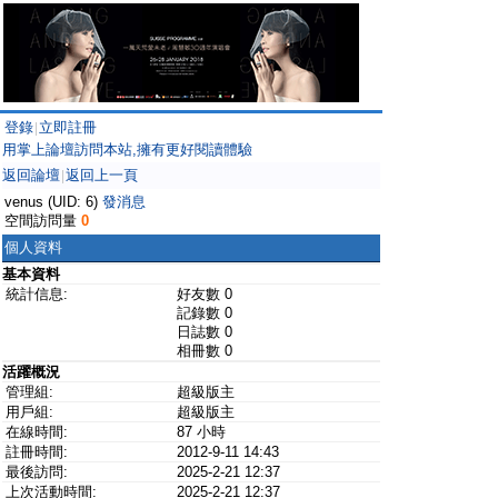
登錄
立即註冊
|
用掌上論壇訪問本站,擁有更好閱讀體驗
返回論壇
返回上一頁
|
venus (UID: 6)
發消息
空間訪問量
0
個人資料
基本資料
統計信息:
好友數 0
記錄數 0
日誌數 0
相冊數 0
活躍概況
管理組:
超級版主
用戶組:
超級版主
在線時間:
87 小時
註冊時間:
2012-9-11 14:43
最後訪問:
2025-2-21 12:37
上次活動時間:
2025-2-21 12:37