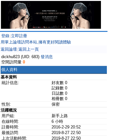
登錄
立即註冊
|
用掌上論壇訪問本站,擁有更好閱讀體驗
返回論壇
返回上一頁
|
dickhu823 (UID: 683)
發消息
空間訪問量
0
個人資料
基本資料
統計信息:
好友數 0
記錄數 0
日誌數 0
相冊數 0
性別:
保密
活躍概況
用戶組:
新手上路
在線時間:
6 小時
註冊時間:
2016-2-29 20:52
最後訪問:
2019-8-27 22:50
上次活動時間:
2019-8-27 22:50