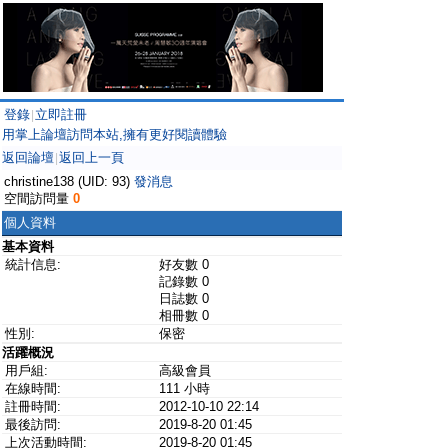
登錄
立即註冊
|
用掌上論壇訪問本站,擁有更好閱讀體驗
返回論壇
返回上一頁
|
christine138 (UID: 93)
發消息
空間訪問量
0
個人資料
基本資料
統計信息:
好友數 0
記錄數 0
日誌數 0
相冊數 0
性別:
保密
活躍概況
用戶組:
高級會員
在線時間:
111 小時
註冊時間:
2012-10-10 22:14
最後訪問:
2019-8-20 01:45
上次活動時間:
2019-8-20 01:45