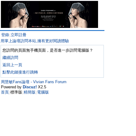
登錄
立即註冊
|
用掌上論壇訪問本站,擁有更好閱讀體驗
您訪問的頁面無手機頁面，是否進一步訪問電腦版？
繼續訪問
返回上一頁
點擊此鏈接進行跳轉
周慧敏Fans論壇 - Vivian Fans Forum
Powered by
Discuz!
X2.5
首頁
標準版
精簡版
電腦版
|
|
|