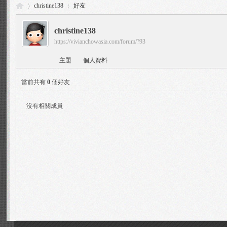
christine138
好友
christine138
https://vivianchowasia.com/forum/?93
Vi
›
›
主題
個人資料
當前共有
0
個好友
沒有相關成員
via