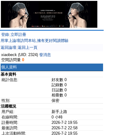
登錄
立即註冊
|
用掌上論壇訪問本站,擁有更好閱讀體驗
返回論壇
返回上一頁
|
xiaobeck (UID: 2324)
發消息
空間訪問量
0
個人資料
基本資料
統計信息:
好友數 0
記錄數 0
日誌數 0
相冊數 0
性別:
保密
活躍概況
用戶組:
新手上路
在線時間:
0 小時
註冊時間:
2026-7-2 19:55
最後訪問:
2026-7-2 22:58
上次活動時間:
2026-7-2 19:55