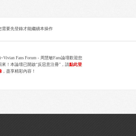
您需要先登錄才能繼續本操作
i~Vivian Fans Forum - 周慧敏Fans論壇歡迎您
回來！本論壇已開啟“反惡意注冊”，請
點此登
錄
，盡享精彩內容！