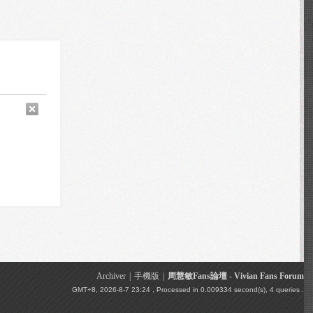
Archiver
|
手機版
|
周慧敏Fans論壇 - Vivian Fans Forum
GMT+8, 2026-8-7 23:24
, Processed in 0.009334 second(s), 4 queries .