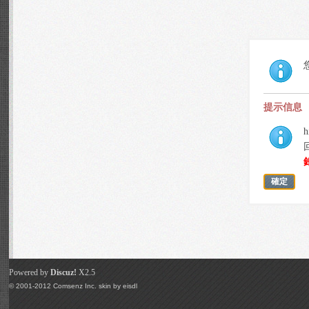
提示信息
h
確定
Powered by
Discuz!
X2.5
© 2001-2012
Comsenz Inc.
skin by
eisdl