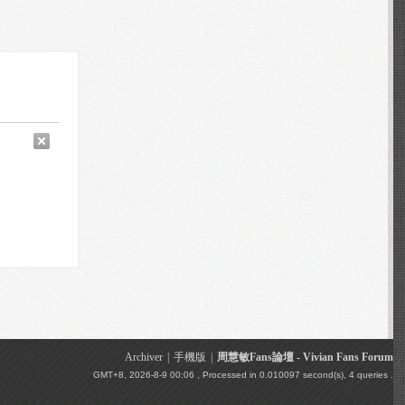
Archiver
|
手機版
|
周慧敏Fans論壇 - Vivian Fans Forum
GMT+8, 2026-8-9 00:06
, Processed in 0.010097 second(s), 4 queries .