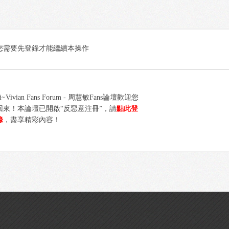
您需要先登錄才能繼續本操作
i~Vivian Fans Forum - 周慧敏Fans論壇歡迎您
回來！本論壇已開啟“反惡意注冊”，請
點此登
錄
，盡享精彩內容！