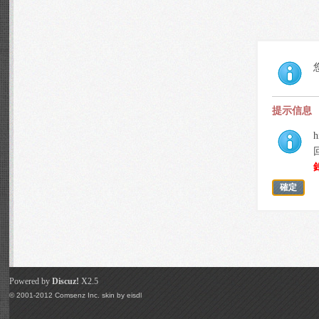
提示信息
h
確定
Powered by
Discuz!
X2.5
© 2001-2012
Comsenz Inc.
skin by
eisdl