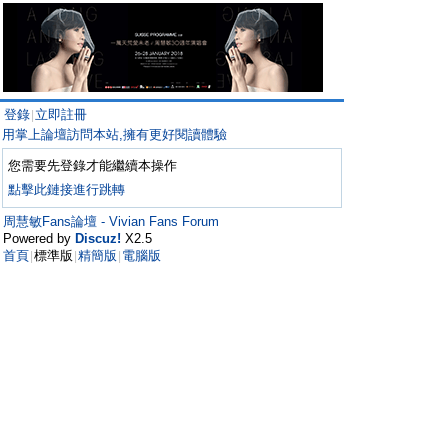
登錄
立即註冊
|
用掌上論壇訪問本站,擁有更好閱讀體驗
您需要先登錄才能繼續本操作
點擊此鏈接進行跳轉
周慧敏Fans論壇 - Vivian Fans Forum
Powered by
Discuz!
X2.5
首頁
標準版
精簡版
電腦版
|
|
|