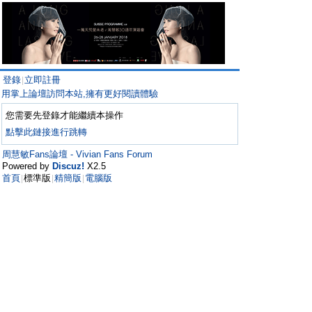
登錄
立即註冊
|
用掌上論壇訪問本站,擁有更好閱讀體驗
您需要先登錄才能繼續本操作
點擊此鏈接進行跳轉
周慧敏Fans論壇 - Vivian Fans Forum
Powered by
Discuz!
X2.5
首頁
標準版
精簡版
電腦版
|
|
|