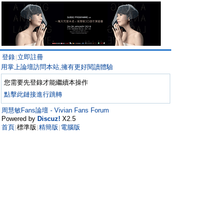
登錄
立即註冊
|
用掌上論壇訪問本站,擁有更好閱讀體驗
您需要先登錄才能繼續本操作
點擊此鏈接進行跳轉
周慧敏Fans論壇 - Vivian Fans Forum
Powered by
Discuz!
X2.5
首頁
標準版
精簡版
電腦版
|
|
|