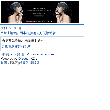
登錄
立即註冊
|
用掌上論壇訪問本站,擁有更好閱讀體驗
您需要先登錄才能繼續本操作
點擊此鏈接進行跳轉
周慧敏Fans論壇 - Vivian Fans Forum
Powered by
Discuz!
X2.5
首頁
標準版
精簡版
電腦版
|
|
|