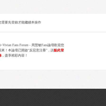
您需要先登錄才能繼續本操作
i~Vivian Fans Forum - 周慧敏Fans論壇歡迎您
回來！本論壇已開啟“反惡意注冊”，請
點此登
錄
，盡享精彩內容！