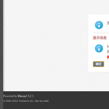
提示信息
h
確定
Powered by
Discuz!
X2.5
© 2001-2012
Comsenz Inc.
skin by
eisdl