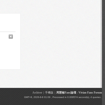
Archiver
|
手機版
|
周慧敏Fans論壇 - Vivian Fans Forum
GMT+8, 2026-8-8 01:09
, Processed in 0.009574 second(s), 4 queries .