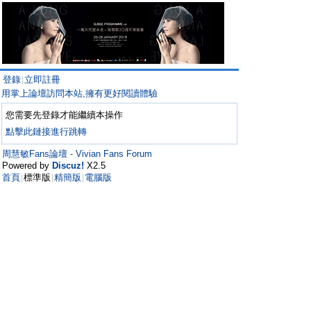
登錄
立即註冊
|
用掌上論壇訪問本站,擁有更好閱讀體驗
您需要先登錄才能繼續本操作
點擊此鏈接進行跳轉
周慧敏Fans論壇 - Vivian Fans Forum
Powered by
Discuz!
X2.5
首頁
標準版
精簡版
電腦版
|
|
|