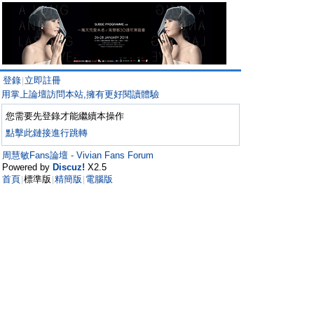
登錄
立即註冊
|
用掌上論壇訪問本站,擁有更好閱讀體驗
您需要先登錄才能繼續本操作
點擊此鏈接進行跳轉
周慧敏Fans論壇 - Vivian Fans Forum
Powered by
Discuz!
X2.5
首頁
標準版
精簡版
電腦版
|
|
|