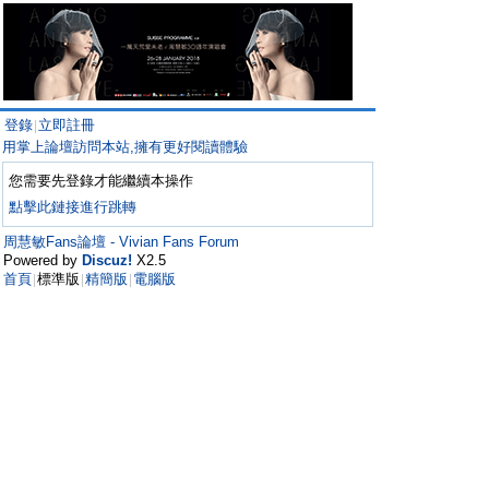
登錄
立即註冊
|
用掌上論壇訪問本站,擁有更好閱讀體驗
您需要先登錄才能繼續本操作
點擊此鏈接進行跳轉
周慧敏Fans論壇 - Vivian Fans Forum
Powered by
Discuz!
X2.5
首頁
標準版
精簡版
電腦版
|
|
|