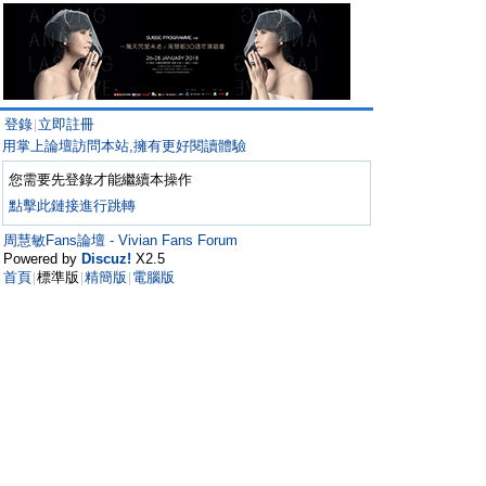
登錄
立即註冊
|
用掌上論壇訪問本站,擁有更好閱讀體驗
您需要先登錄才能繼續本操作
點擊此鏈接進行跳轉
周慧敏Fans論壇 - Vivian Fans Forum
Powered by
Discuz!
X2.5
首頁
標準版
精簡版
電腦版
|
|
|