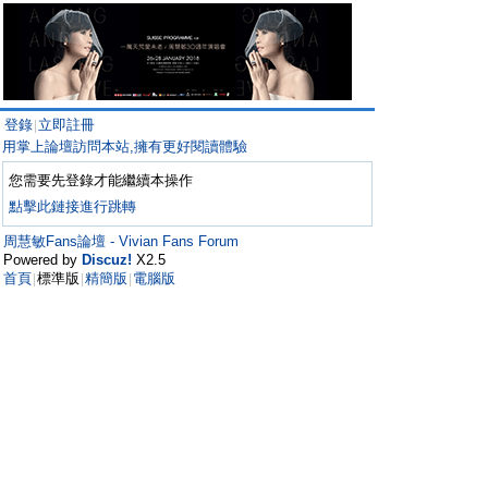
登錄
立即註冊
|
用掌上論壇訪問本站,擁有更好閱讀體驗
您需要先登錄才能繼續本操作
點擊此鏈接進行跳轉
周慧敏Fans論壇 - Vivian Fans Forum
Powered by
Discuz!
X2.5
首頁
標準版
精簡版
電腦版
|
|
|