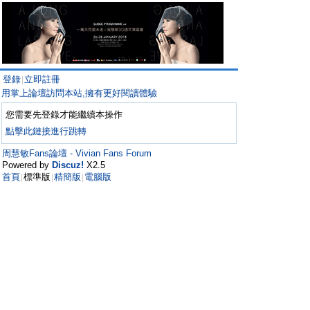
登錄
立即註冊
|
用掌上論壇訪問本站,擁有更好閱讀體驗
您需要先登錄才能繼續本操作
點擊此鏈接進行跳轉
周慧敏Fans論壇 - Vivian Fans Forum
Powered by
Discuz!
X2.5
首頁
標準版
精簡版
電腦版
|
|
|