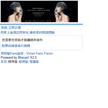
登錄
立即註冊
|
用掌上論壇訪問本站,擁有更好閱讀體驗
您需要先登錄才能繼續本操作
點擊此鏈接進行跳轉
周慧敏Fans論壇 - Vivian Fans Forum
Powered by
Discuz!
X2.5
首頁
標準版
精簡版
電腦版
|
|
|