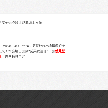
您需要先登錄才能繼續本操作
i~Vivian Fans Forum - 周慧敏Fans論壇歡迎您
回來！本論壇已開啟“反惡意注冊”，請
點此登
錄
，盡享精彩內容！