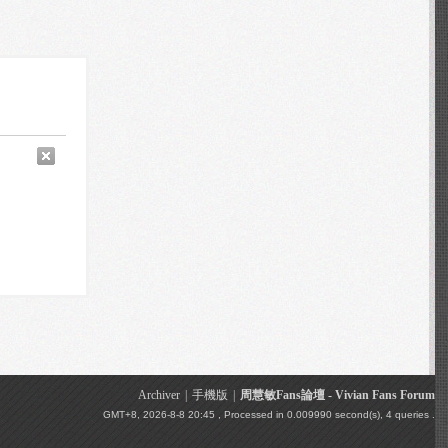
Archiver
|
手機版
|
周慧敏Fans論壇 - Vivian Fans Forum
GMT+8, 2026-8-8 20:45
, Processed in 0.009990 second(s), 4 queries .