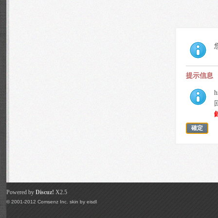
提示信息
h
確定
Powered by
Discuz!
X2.5
© 2001-2012
Comsenz Inc.
skin by
eisdl