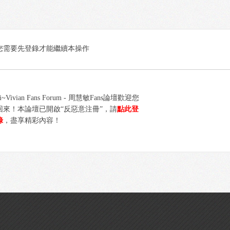
您需要先登錄才能繼續本操作
i~Vivian Fans Forum - 周慧敏Fans論壇歡迎您
回來！本論壇已開啟“反惡意注冊”，請
點此登
錄
，盡享精彩內容！