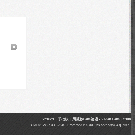
Archiver
|
手機版
|
周慧敏Fans論壇 - Vivian Fans Forum
GMT+8, 2026-8-6 23:38
, Processed in 0.009356 second(s), 4 queries .