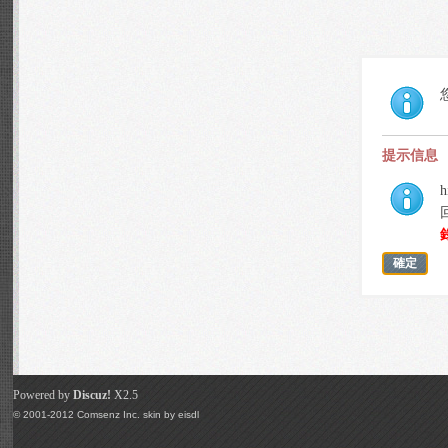
提示信息
h
確定
Powered by
Discuz!
X2.5
© 2001-2012
Comsenz Inc.
skin by
eisdl