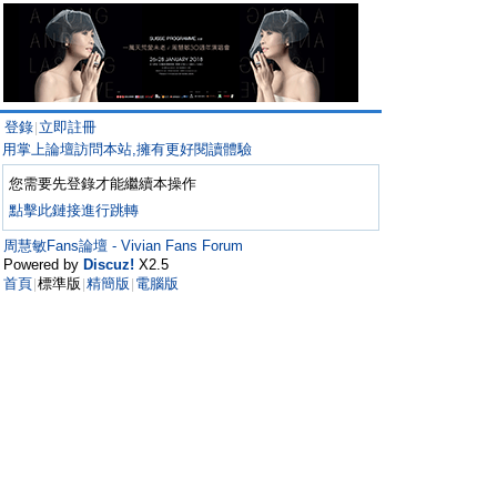
登錄
立即註冊
|
用掌上論壇訪問本站,擁有更好閱讀體驗
您需要先登錄才能繼續本操作
點擊此鏈接進行跳轉
周慧敏Fans論壇 - Vivian Fans Forum
Powered by
Discuz!
X2.5
首頁
標準版
精簡版
電腦版
|
|
|