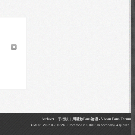
Archiver
|
手機版
|
周慧敏Fans論壇 - Vivian Fans Forum
GMT+8, 2026-8-7 10:26
, Processed in 0.009816 second(s), 4 queries .