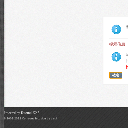
提示信息
h
確定
Powered by
Discuz!
X2.5
© 2001-2012
Comsenz Inc.
skin by
eisdl