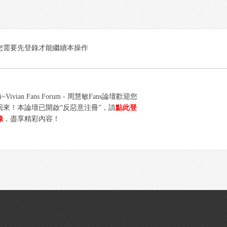
您需要先登錄才能繼續本操作
i~Vivian Fans Forum - 周慧敏Fans論壇歡迎您
回來！本論壇已開啟“反惡意注冊”，請
點此登
錄
，盡享精彩內容！